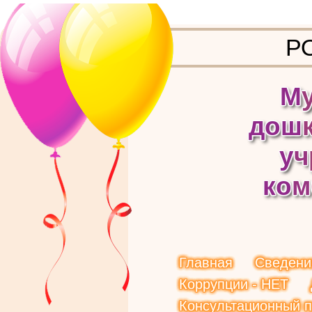
Р
М
д
о
ш
у
ч
к
о
м
Главная
Сведени
Коррупции - НЕТ
Консультационный п