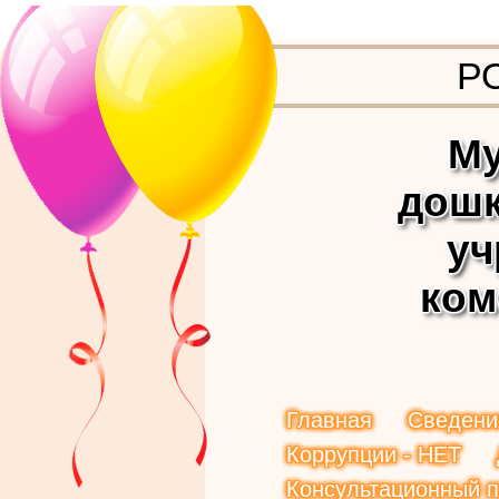
Р
Му
дошк
уч
ком
Главная
Сведени
Коррупции - НЕТ
Консультационный п