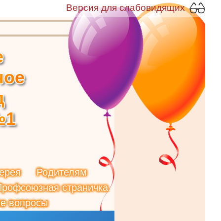
Версия для слабовидящих
е
н
о
е
д
№
1
ерея
Родителям
Профсоюзная страничка
е вопросы