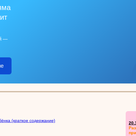
яма
рит
й —
ме
бёнка (краткое содержание)
20.
Ра
пр