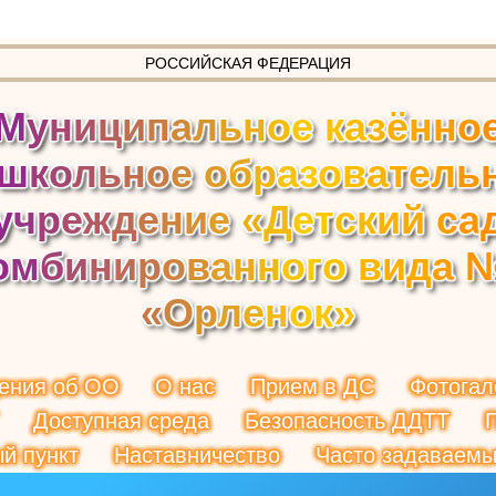
РОССИЙСКАЯ ФЕДЕРАЦИЯ
М
у
н
и
ц
и
п
а
л
ь
н
о
е
к
а
з
ё
н
н
о
ш
к
о
л
ь
н
о
е
о
б
р
а
з
о
в
а
т
е
л
ь
у
ч
р
е
ж
д
е
н
и
е
«
Д
е
т
с
к
и
й
с
а
о
м
б
и
н
и
р
о
в
а
н
н
о
г
о
в
и
д
а
«
О
р
л
е
н
о
к
»
ения об ОО
О нас
Прием в ДС
Фотогал
Доступная среда
Безопасность ДДТТ
й пункт
Наставничество
Часто задаваемы