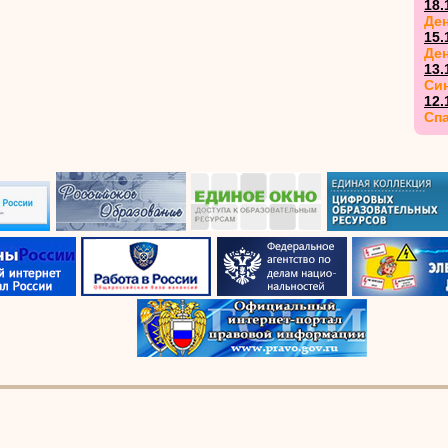
18.
Ден
15.
Де
13.
Син
12.
Спа