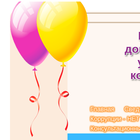
д
о
к
Главная
Свед
Коррупции - НЕТ
Консультационны