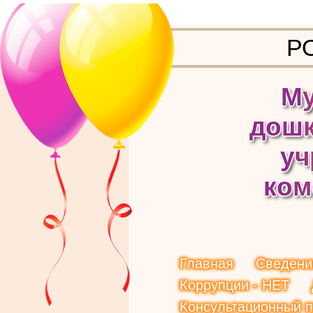
Р
М
д
о
ш
у
ч
к
о
м
Главная
Сведени
Коррупции - НЕТ
Консультационный п