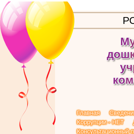
Р
М
д
о
ш
у
ч
к
о
м
Главная
Сведени
Коррупции - НЕТ
Консультационный п